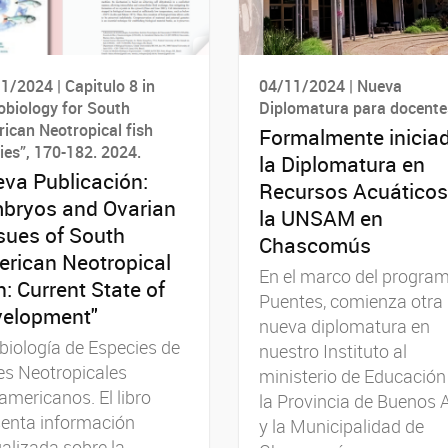
1/2024 | Capitulo 8 in
04/11/2024 | Nueva
obiology for South
Diplomatura para docente
ican Neotropical fish
Formalmente inicia
ies”, 170-182. 2024.
la Diplomatura en
va Publicación:
Recursos Acuáticos
bryos and Ovarian
la UNSAM en
sues of South
Chascomús
rican Neotropical
En el marco del progra
h: Current State of
Puentes, comienza otra
elopment"
nueva diplomatura en
biología de Especies de
nuestro Instituto al
es Neotropicales
ministerio de Educación
mericanos. El libro
la Provincia de Buenos A
senta información
y la Municipalidad de
alizada sobre la