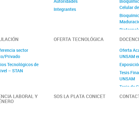
Autoridades
Bioquímic
Celular d
Integrantes
Bioquímica
Maduració
Biotecnol
Ovinos
ULACIÓN
OFERTA TECNOLÓGICA
DOCENC
Células M
ferencia sector
Oferta Ac
Génica
co/Privado
UNSAM e
Ecología 
cios Tecnológicos de
Exposició
Ecología 
Nivel – STAN
Tesis Fin
Ambienta
UNSAM
Estrés Abi
Tesis de G
Plantas
Fisiología
ENCIA LABORAL Y
SOS LA PLATA CONICET
CONTAC
ÉNERO
Mejoramie
Fisiologí
Fitobacte
Fotoquími
Molecula