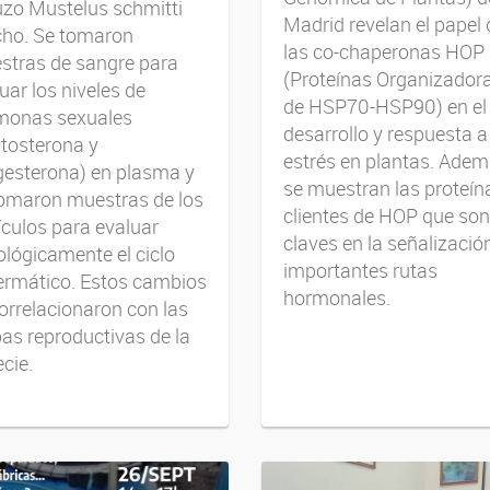
zo Mustelus schmitti
Madrid revelan el papel 
ho. Se tomaron
las co-chaperonas HOP
stras de sangre para
(Proteínas Organizador
uar los niveles de
de HSP70-HSP90) en el
monas sexuales
desarrollo y respuesta a
tosterona y
estrés en plantas. Adem
gesterona) en plasma y
se muestran las proteín
tomaron muestras de los
clientes de HOP que son
ículos para evaluar
claves en la señalizació
ológicamente el ciclo
importantes rutas
ermático. Estos cambios
hormonales.
orrelacionaron con las
as reproductivas de la
cie.