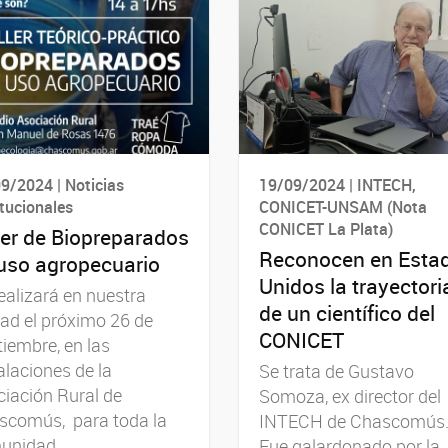
9/2024 | Noticias
19/09/2024 | INTECH,
itucionales
CONICET-UNSAM (Nota
CONICET La Plata)
ler de Biopreparados
Reconocen en Esta
uso agropecuario
Unidos la trayectori
ealizará en nuestra
de un científico del
ad el próximo 26 de
CONICET
iembre, en las
alaciones de la
Se trata de Gustavo
iación Rural de
Somoza, ex director del
scomús, para toda la
INTECH de Chascomús
unidad.
Fue galardonado por la