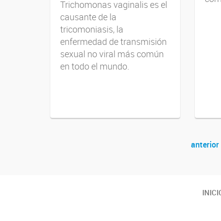
Trichomonas vaginalis es el
causante de la
tricomoniasis, la
enfermedad de transmisión
sexual no viral más común
en todo el mundo.
anterior
Navegador de artículos
Twitter
Instagram
Facebook
Linkedin
INICI