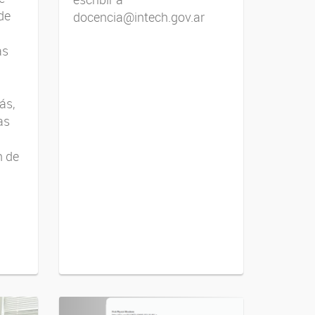
de
docencia@intech.gov.ar
as
ás,
as
n de