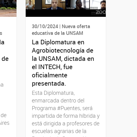
30/10/2024 | Nueva oferta
s
educativa de la UNSAM
da
La Diplomatura en
Agrobiotecnología de
 de
la UNSAM, dictada en
el INTECH, fue
oficialmente
presentada.
ma
Esta Diplomatura,
enmarcada dentro del
Programa #Puentes, será
 de
impartida de forma híbrida y
ires
está dirigida a profesores de
escuelas agrarias de la