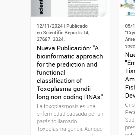
12/11/2024 | Publicado
05/1
en Scientific Reports 14,
“Cry
27687. 2024.
Amer
spec
Nueva Publicación: "A
Nue
bioinformatic approach
"Em
for the prediction and
Tis
functional
Ame
classification of
Fis
Toxoplasma gondii
Dev
long non-coding RNAs."
Crio
La toxoplasmosis es una
Pec
enfermedad causada por un
Suda
parásito llamado
pre
Toxoplasma gondii. Aunque
actu