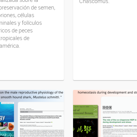
Chascomús.
preservación de semen,
iones, células
inales y folículos
icos de peces
ropicales de
américa.