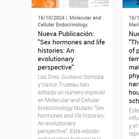
16/10/2024 | Molecular and
16/1
Cellular Endocrinology.
Mari
Nueva Publicación:
Nue
"Sex hormones and life
"Th
histories: An
of 
evolutionary
tem
perspective"
mal
phy
Los Dres. Gustavo Somoza
nar
y Vance Trudeau han
hou
editado un número especial
sch
en Molecular and Cellular
Endocrinology titulado "Sex
Este
hormones and life histories:
infl
An evolutionary
y el
perspective". Esta edición
repr
incluye cinco trabajos que