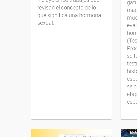
gatu
revisan el concepto de lo
mac
que significa una hormona
mue
sexual.
eval
hor
(Tes
Pro
se 
test
hist
esp
se c
etap
espe