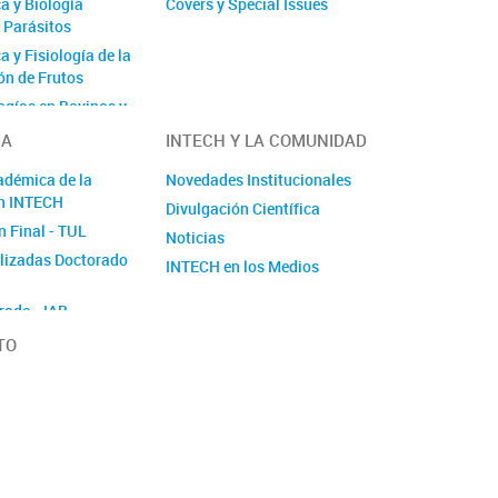
a y Biología
Covers y Special Issues
e Parásitos
 y Fisiología de la
n de Frutos
ogías en Bovinos y
IA
INTECH Y LA COMUNIDAD
adre y Terapia
adémica de la
Novedades Institucionales
n INTECH
Divulgación Científica
Acuática
n Final - TUL
Noticias
Microbiana
alizadas Doctorado
l
INTECH en los Medios
ótico y Biótico en
rado - IAB
 y Asistencia al
TO
nto Vegetal
a de Plantas
riología
ca y Fotobiología
r