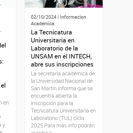
n
02/10/2024 | Informacion
Académica
.
La Tecnicatura
Universitaria en
del
Laboratorio de la
UNSAM en el INTECH,
s:
abre sus inscripciones
La secretaría académica de
la Universidad Nacional de
el
San Martín informa que se
encuentra abierta la
h en
inscripción para la
Tecnicatura Universitaria en
P
Laboratorio (TUL) ciclo
a y
2025 Para más info podrán
e
escribir a