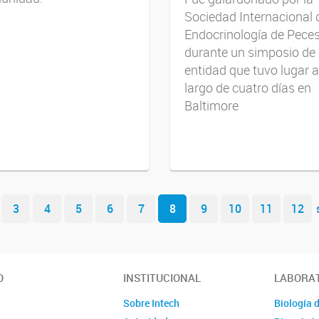
Sociedad Internacional 
Endocrinología de Pece
durante un simposio de 
entidad que tuvo lugar a
largo de cuatro días en
Baltimore
3
4
5
6
7
8
9
10
11
12
O
INSTITUCIONAL
LABORA
Sobre Intech
Biología d