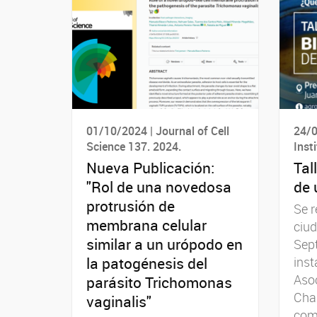
01/10/2024 | Journal of Cell
24/0
Science 137. 2024.
Inst
Nueva Publicación:
Tal
"Rol de una novedosa
de 
protrusión de
Se r
membrana celular
ciud
similar a un urópodo en
Sept
la patogénesis del
inst
Asoc
parásito Trichomonas
Cha
vaginalis"
com