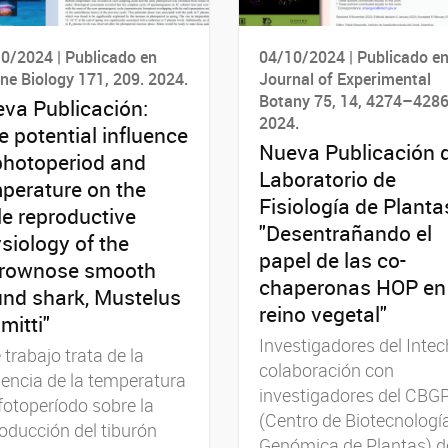
0/2024 | Publicado en
04/10/2024 | Publicado e
ne Biology 171, 209. 2024.
Journal of Experimental
Botany 75, 14, 4274–4286
va Publicación:
2024.
e potential influence
Nueva Publicación 
photoperiod and
Laboratorio de
perature on the
Fisiología de Planta
e reproductive
"Desentrañando el
siology of the
papel de las co-
rownose smooth
chaperonas HOP en 
nd shark, Mustelus
reino vegetal"
mitti"
Investigadores del Intec
 trabajo trata de la
colaboración con
uencia de la temperatura
investigadores del CBG
 fotoperíodo sobre la
(Centro de Biotecnologí
oducción del tiburón
Genómica de Plantas) d