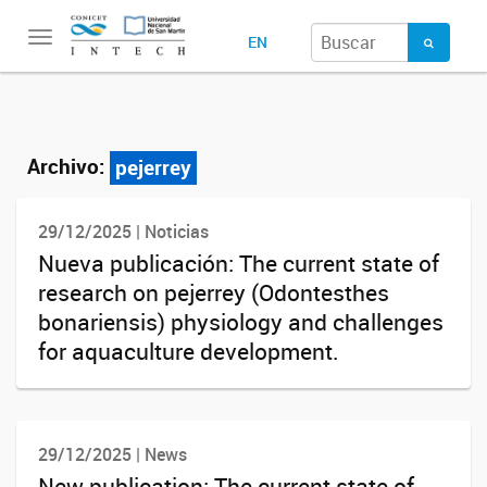
Toggle
EN
navigation
Archivo:
pejerrey
29/12/2025 | Noticias
Nueva publicación: The current state of
research on pejerrey (Odontesthes
bonariensis) physiology and challenges
for aquaculture development.
29/12/2025 | News
New publication: The current state of