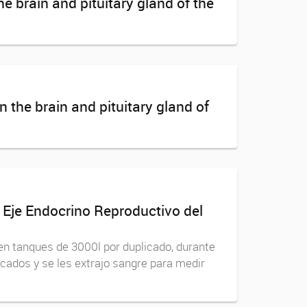
e brain and pituitary gland of the
 the brain and pituitary gland of
 Eje Endocrino Reproductivo del
en tanques de 3000l por duplicado, durante
cados y se les extrajo sangre para medir