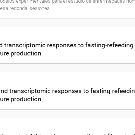
modelos experimentales para el estudio de enfermedades huma
esa redonda, sesiones...
 transcriptomic responses to fasting-refeeding 
ure production
nd transcriptomic responses to fasting-refeedin
ure production