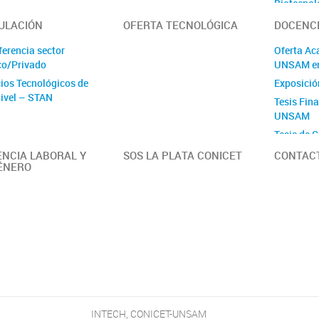
Biotecnol
Ovinos
ULACIÓN
OFERTA TECNOLÓGICA
DOCENC
Células M
ferencia sector
Oferta Ac
Génica
co/Privado
UNSAM e
Ecología 
cios Tecnológicos de
Exposició
Ecología 
Nivel – STAN
Tesis Fin
Ambienta
UNSAM
Estrés Abi
Tesis de G
Plantas
Fisiología
ENCIA LABORAL Y
SOS LA PLATA CONICET
CONTAC
ÉNERO
Mejoramie
Fisiologí
Fitobacte
Fotoquími
Molecula
Ictiofisio
Interacci
microorg
Micología
INTECH, CONICET-UNSAM