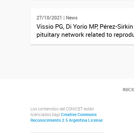
27/10/2021 | News
Vissio PG, Di Yorio MP, Pérez-Sirk
pituitary network related to reprodu
Navegador de artículos
Twitter
Instagram
Facebook
Linkedin
INICI
Los contenidos del CONICET están
licenciados bajo
Creative Commons
Reconocimiento 2.5 Argentina License