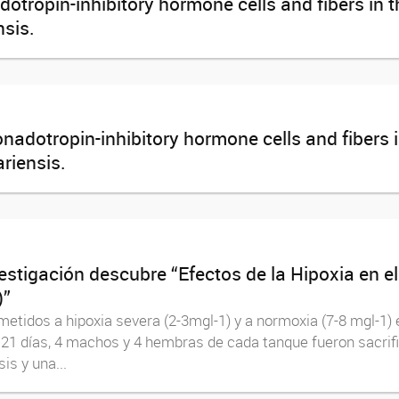
tropin-inhibitory hormone cells and fibers in th
nsis.
adotropin-inhibitory hormone cells and fibers in
riensis.
stigación descubre “Efectos de la Hipoxia en el
)”
tidos a hipoxia severa (2-3mgl-1) y a normoxia (7-8 mgl-1) 
 21 días, 4 machos y 4 hembras de cada tanque fueron sacrifi
sis y una...