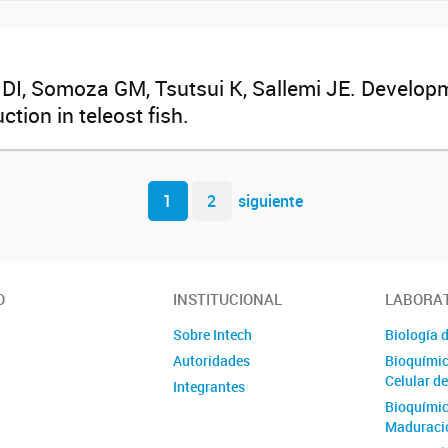
in DI, Somoza GM, Tsutsui K, Sallemi JE. Develo
ction in teleost fish.
1
2
siguiente
O
INSTITUCIONAL
LABORA
Sobre Intech
Biología d
Autoridades
Bioquímic
Celular d
Integrantes
Bioquímica
Maduració