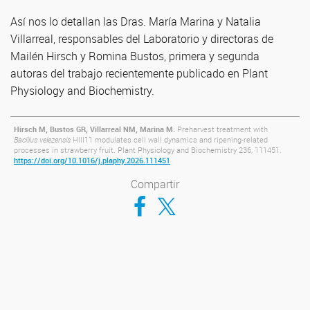
Así nos lo detallan las Dras. María Marina y Natalia
Villarreal, responsables del Laboratorio y directoras de
Mailén Hirsch y Romina Bustos, primera y segunda
autoras del trabajo recientemente publicado en Plant
Physiology and Biochemistry.
Hirsch M, Bustos GR, Villarreal NM, Marina M.
Preharvest treatment with
Bacillus velezensis
HIII11 modulates cell wall dynamics and ripening-related
processes in strawberry fruit. Plant Physiology and Biochemistry 236, 111451.
https://doi.org/10.1016/j.plaphy.2026.111451
Compartir
Compartir en Facebook
Compartir en Twitter