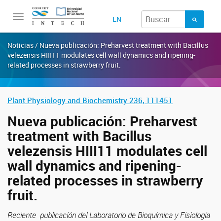
Toggle
EN
navigation
Noticias / Nueva publicación: Preharvest treatment with Bacillus
velezensis HIII11 modulates cell wall dynamics and ripening-
related processes in strawberry fruit.
Plant Physiology and Biochemistry 236, 111451
Nueva publicación: Preharvest
treatment with Bacillus
velezensis HIII11 modulates cell
wall dynamics and ripening-
related processes in strawberry
fruit.
Reciente publicación del Laboratorio de Bioquímica y Fisiología