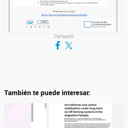
Compartir
Compartir en Facebook
Compartir en Twitter
También te puede interesar: