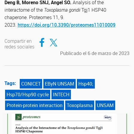
Deng B, Moreno SNJ, Angel SO.
Analysis of the
interactome of the
Toxoplasma gondii
Tgj1 HSP40
chaperone. Proteomes 11, 9.
2023.
https://doi.org/10.3390/proteomes11010009
Compartir en Facebook
Compartir en Twitter
Compartir en
redes sociales
Publicado el 6 de marzo de 2023
Tags:
CONICET
EByN UNSAM
Hsp40;
Hsp70/Hsp90 cycle
INTECH
Protein-protein interaction
Toxoplasma
UNSAM