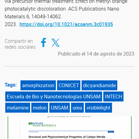
via precursor thermal treatment: Effect on methyl orange
photocatalytic discoloration. ACS Publications Nano
Materials 6, 14049-14062.
2023.
https://doi.org/10.1021/acsanm.3c01935
Compartir en Facebook
Compartir en Twitter
Compartir en
redes sociales
Publicado el 14 de agosto de 2023
Tags:
amorphization
CONICET
dicyandiamide
Escuela de Bio y Nanotecnologías UNSAM
INTECH
melamine
melon
UNSAM
urea
visiblelight