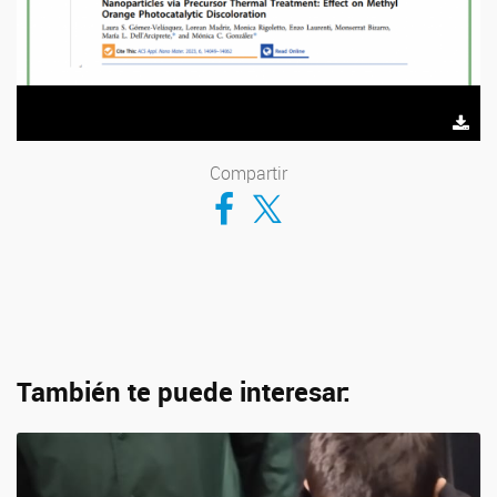
Compartir
Compartir en Facebook
Compartir en Twitter
También te puede interesar: