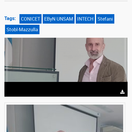
Tags:
CONICET
EByN UNSAM
INTECH
Stefani
Stobl-Mazzulla