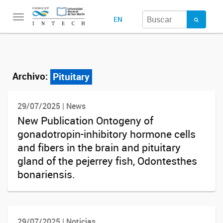
Toggle
EN
navigation
Archivo:
Pituitary
29/07/2025 | News
New Publication Ontogeny of
gonadotropin-inhibitory hormone cells
and fibers in the brain and pituitary
gland of the pejerrey fish, Odontesthes
bonariensis.
29/07/2025 | Noticias