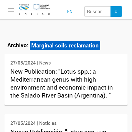
Toggle
EN
navigation
Archivo:
Marginal soils reclamation
27/05/2024 | News
New Publication: "Lotus spp.: a
Mediterranean genus with high
environment and economic impact in
the Salado River Basin (Argentina). "
27/05/2024 | Noticias
Nueva Publicación: "Lotus spp.: un