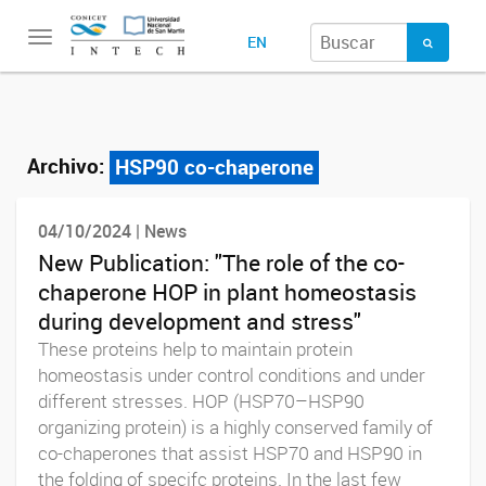
Toggle
EN
navigation
Archivo:
HSP90 co-chaperone
04/10/2024 | News
New Publication: "The role of the co-
chaperone HOP in plant homeostasis
during development and stress"
These proteins help to maintain protein
homeostasis under control conditions and under
different stresses. HOP (HSP70–HSP90
organizing protein) is a highly conserved family of
co-chaperones that assist HSP70 and HSP90 in
the folding of specifc proteins. In the last few