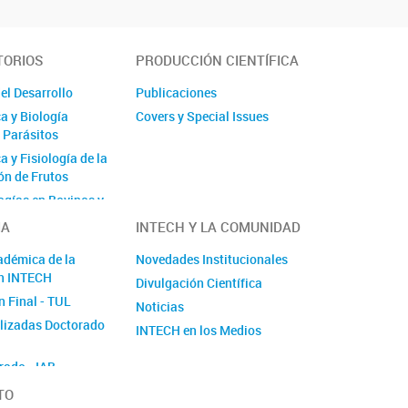
TORIOS
PRODUCCIÓN CIENTÍFICA
el Desarrollo
Publicaciones
a y Biología
Covers y Special Issues
e Parásitos
 y Fisiología de la
n de Frutos
ogías en Bovinos y
IA
INTECH Y LA COMUNIDAD
adre y Terapia
adémica de la
Novedades Institucionales
n INTECH
Divulgación Científica
Acuática
n Final - TUL
Noticias
Microbiana
alizadas Doctorado
l
INTECH en los Medios
ótico y Biótico en
rado - IAB
 y Asistencia al
TO