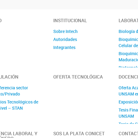
O
INSTITUCIONAL
LABORA
Sobre Intech
Biología d
Autoridades
Bioquímic
Celular d
Integrantes
Bioquímica
Maduració
Biotecnol
Ovinos
ULACIÓN
OFERTA TECNOLÓGICA
DOCENC
Células M
ferencia sector
Oferta Ac
Génica
co/Privado
UNSAM e
Ecología 
cios Tecnológicos de
Exposició
Ecología 
Nivel – STAN
Tesis Fin
Ambienta
UNSAM
Estrés Abi
Tesis de G
Plantas
Fisiología
ENCIA LABORAL Y
SOS LA PLATA CONICET
CONTAC