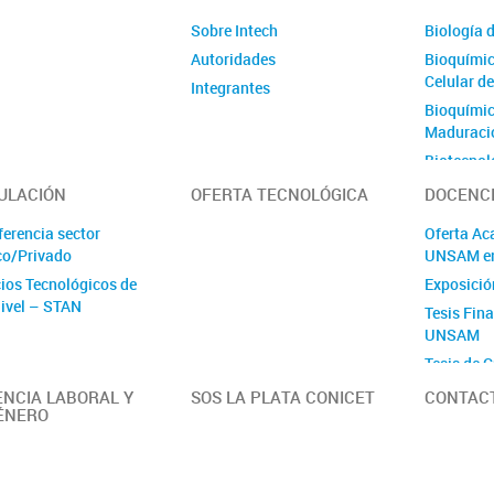
Sobre Intech
Biología d
Autoridades
Bioquímic
Celular d
Integrantes
Bioquímica
Maduració
Biotecnol
Ovinos
ULACIÓN
OFERTA TECNOLÓGICA
DOCENC
Células M
ferencia sector
Oferta Ac
Génica
co/Privado
UNSAM e
Ecología 
cios Tecnológicos de
Exposició
Ecología 
Nivel – STAN
Tesis Fin
Ambienta
UNSAM
Estrés Abi
Tesis de G
Plantas
Fisiología
ENCIA LABORAL Y
SOS LA PLATA CONICET
CONTAC
ÉNERO
Mejoramie
Fisiologí
Fitobacte