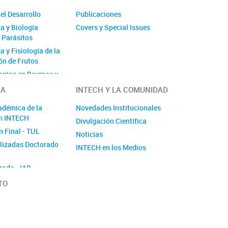
el Desarrollo
Publicaciones
a y Biología
Covers y Special Issues
e Parásitos
 y Fisiología de la
n de Frutos
ogías en Bovinos y
IA
INTECH Y LA COMUNIDAD
adre y Terapia
adémica de la
Novedades Institucionales
n INTECH
Divulgación Científica
Acuática
n Final - TUL
Noticias
Microbiana
alizadas Doctorado
l
INTECH en los Medios
ótico y Biótico en
rado - IAB
 y Asistencia al
TO
nto Vegetal
a de Plantas
riología