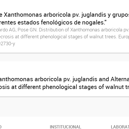
de Xanthomonas arboricola pv. juglandis y grupo
rentes estados fenológicos de nogales."
rdo AG, Pose GN. Distribution of Xanthomonas arboricola pv.
rosis at different phenological stages of walnut trees. Euro
02730-y
Xanthomonas arboricola pv. juglandis and Altern
is at different phenological stages of walnut tr
O
INSTITUCIONAL
LABORA